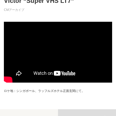
Victor “Super VHS LT7”
CMアーカイブ
ロケ地：シンガポール、ラッフルズホテル正面玄関にて。