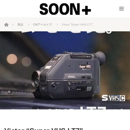
ホーム
商品
CMアーカイブ
Victor “Super VHS LT7”