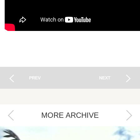
PREV
NEXT
MORE ARCHIVE
Next