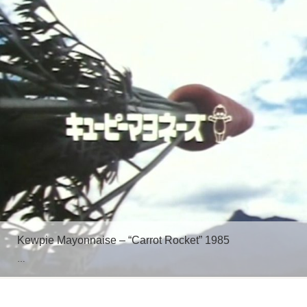
Kewpie Mayonnaise – “Carrot Rocket” 1985
…