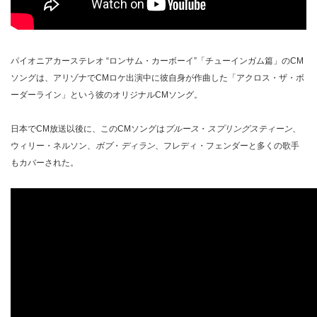
パイオニアカーステレオ “ロンサム・カーボーイ”「チューインガム篇」のCM
ソングは、アリゾナでCMロケ出演中に彼自身が作曲した「アクロス・ザ・ボ
ーダーライン」という彼のオリジナルCMソング。
日本でCM放送以後に、このCMソングは
ブルース
・
スプリングスティーン
、
ウィリー・ネルソン、
ボブ
・
ディラン
、フレディ・フェンダーと多くの歌手
もカバーされた。