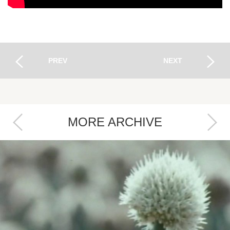
PREV
NEXT
MORE ARCHIVE
Next